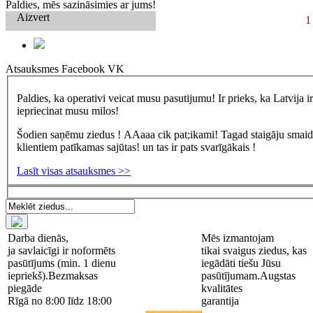
Paldies, mēs sazināsimies ar jums!
Aizvert
1
Atsauksmes
Facebook
VK
Paldies, ka operativi veicat musu pasutijumu! Ir prieks, ka Latvija 
iepriecinat musu milos!
Šodien saņēmu ziedus ! AAaaa cik pat;ikami! Tagad staigāju smaidīg
klientiem patīkamas sajūtas! un tas ir pats svarīgākais !
Lasīt visas atsauksmes >>
Darba dienās,
Mēs izmantojam
ja savlaicīgi ir noformēts
tikai svaigus ziedus, kas
pasūtījums (min. 1 dienu
iegādāti tiešu Jūsu
iepriekš).
Bezmaksas
pasūtījumam.
Augstas
piegāde
kvalitātes
Rīgā no 8:00 līdz 18:00
garantija