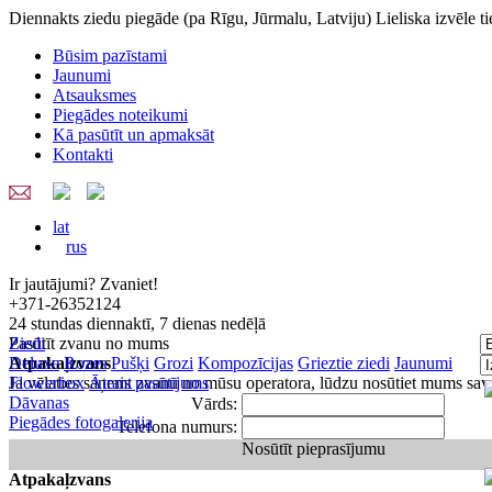
Diennakts ziedu piegāde
(pa Rīgu, Jūrmalu, Latviju)
Lieliska izvēle t
Būsim pazīstami
Jaunumi
Atsauksmes
Piegādes noteikumi
Kā pasūtīt un apmaksāt
Kontakti
lat
rus
Ir jautājumi? Zvaniet!
+371-26352124
24 stundas diennaktī, 7 dienas nedēļā
Pasūtīt zvanu no mums
Ziedi
Atpakaļzvans
Deluxe
Rozes
Pušķi
Grozi
Kompozīcijas
Grieztie ziedi
Jaunumi
Ja vēlaties saņemt zvanu no mūsu operatora, lūdzu nosūtiet mums sav
Flowerbox
Ātrais pasūtījums
Dāvanas
Vārds:
Piegādes fotogalerija
Telefona numurs:
Nosūtīt pieprasījumu
Atpakaļzvans