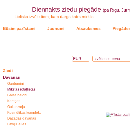
Diennakts ziedu piegāde
(pa Rīgu, Jūrm
Lieliska izvēle tiem, kam dargs katrs mirklis.
Būsim pazīstami
Jaunumi
Atsauksmes
Piegādes
Ziedi
Dāvanas
Gardumiņi
Mīkstas rotaļlietas
Gaisa baloni
Kartiņas
Gultas veļa
Kosmētikas komplekti
Dažādas dāvanas
Latvju lelles