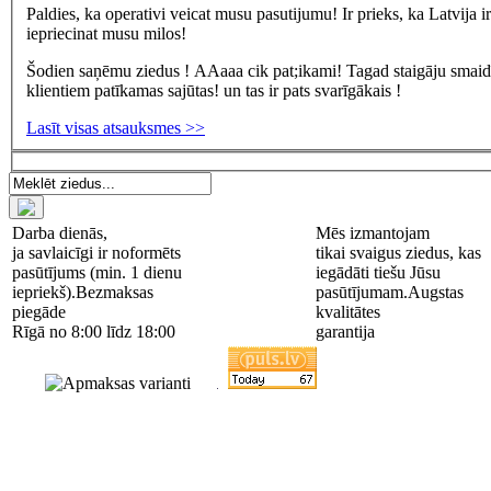
Paldies, ka operativi veicat musu pasutijumu! Ir prieks, ka Latvija 
iepriecinat musu milos!
Šodien saņēmu ziedus ! AAaaa cik pat;ikami! Tagad staigāju smaidīg
klientiem patīkamas sajūtas! un tas ir pats svarīgākais !
Lasīt visas atsauksmes >>
Darba dienās,
Mēs izmantojam
ja savlaicīgi ir noformēts
tikai svaigus ziedus, kas
pasūtījums (min. 1 dienu
iegādāti tiešu Jūsu
iepriekš).
Bezmaksas
pasūtījumam.
Augstas
piegāde
kvalitātes
Rīgā no 8:00 līdz 18:00
garantija