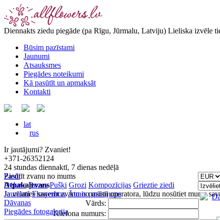
Diennakts ziedu piegāde
(pa Rīgu, Jūrmalu, Latviju)
Lieliska izvēle t
Būsim pazīstami
Jaunumi
Atsauksmes
Piegādes noteikumi
Kā pasūtīt un apmaksāt
Kontakti
lat
rus
Ir jautājumi? Zvaniet!
+371-26352124
24 stundas diennaktī, 7 dienas nedēļā
Pasūtīt zvanu no mums
Ziedi
Atpakaļzvans
Deluxe
Rozes
Pušķi
Grozi
Kompozīcijas
Grieztie ziedi
Ja vēlaties saņemt zvanu no mūsu operatora, lūdzu nosūtiet mums sav
Jaunumi
Flowerbox
Ātrais pasūtījums
Dāvanas
Vārds:
Piegādes fotogalerija
Telefona numurs: