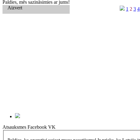
Paldies, mēs sazināsimies ar jums!
Aizvert
1
2
3
4
Atsauksmes
Facebook
VK