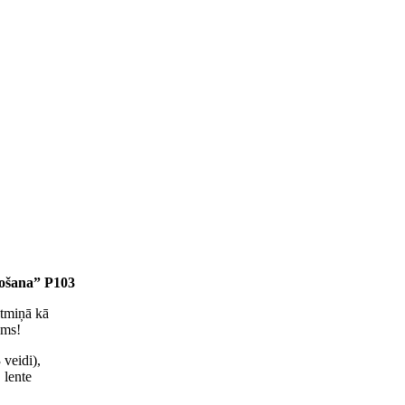
ošana” P103
atmiņā kā
ums!
 veidi),
 lente