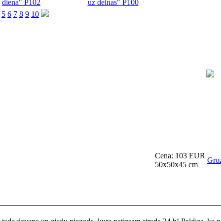
5
6
7
8
9
10
Cena: 103 EUR
Gro
50x50x45 cm