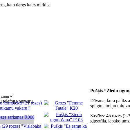
iem, kam dargs katrs mirklis.
Pušķis “Ziedu uguņ
Dāvana, kura paliks 
u telefona numuru.
spilgtu atmiņu mirdz
Sastāvs: 45 rozes (2-3
gipsofila, iepakojums,