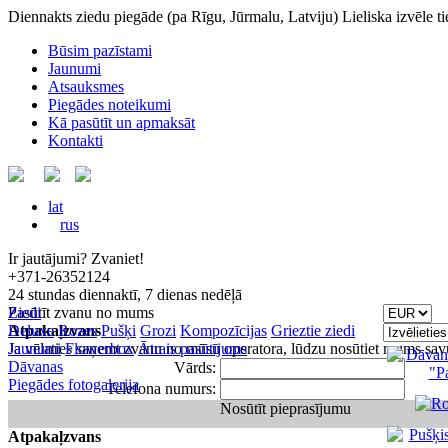
Diennakts ziedu piegāde
(pa Rīgu, Jūrmalu, Latviju)
Lieliska izvēle t
Būsim pazīstami
Jaunumi
Atsauksmes
Piegādes noteikumi
Kā pasūtīt un apmaksāt
Kontakti
lat
rus
Ir jautājumi? Zvaniet!
+371-26352124
24 stundas diennaktī, 7 dienas nedēļā
Pasūtīt zvanu no mums
Ziedi
Atpakaļzvans
Deluxe
Rozes
Pušķi
Grozi
Kompozīcijas
Grieztie ziedi
Ja vēlaties saņemt zvanu no mūsu operatora, lūdzu nosūtiet mums sav
Jaunumi
Flowerbox
Ātrais pasūtījums
Dāvanas
Vārds:
Piegādes fotogalerija
Telefona numurs:
Nosūtīt pieprasījumu
Atpakaļzvans