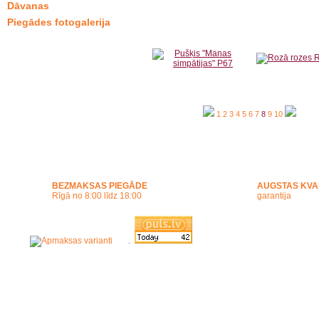
Dāvanas
Piegādes fotogalerija
1
2
3
4
5
6
7
8
9
10
BEZMAKSAS PIEGĀDE
AUGSTAS KVA
Rīgā no 8:00 līdz 18:00
garantija