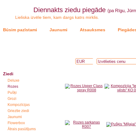
Diennakts ziedu piegāde
(pa Rīgu, Jūrm
Lieliska izvēle tiem, kam dargs katrs mirklis.
Būsim pazīstami
Jaunumi
Atsauksmes
Piegādes
Ziedi
Deluxe
Rozes
Pušķi
Grozi
Kompozīcijas
Grieztie ziedi
Jaunumi
Flowerbox
Ātrais pasūtījums