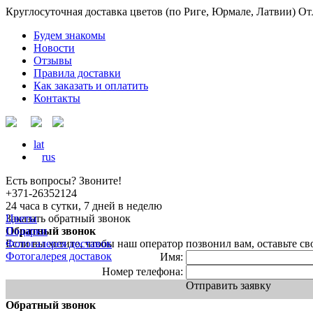
Круглосуточная доставка цветов
(по Риге, Юрмале, Латвии)
От
Будем знакомы
Новости
Отзывы
Правила доставки
Как заказать и оплатить
Контакты
lat
rus
Есть вопросы? Звоните!
+371-26352124
24 часа в сутки, 7 дней в неделю
Заказать обратный звонок
Цветы
Обратный звонок
Подарки
Если вы хотите, чтобы наш оператор позвонил вам, оставьте с
Фотогалерея доставок
Фотогалерея доставок
Имя:
Номер телефона:
Отправить заявку
Обратный звонок