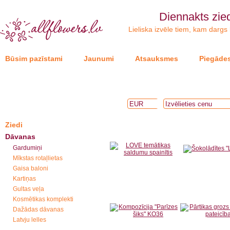
Diennakts zie
Lieliska izvēle tiem, kam dargs k
Būsim pazīstami
Jaunumi
Atsauksmes
Piegādes
Ziedi
Dāvanas
Gardumiņi
Mīkstas rotaļlietas
Gaisa baloni
Kartiņas
Gultas veļa
Kosmētikas komplekti
Dažādas dāvanas
Latvju lelles