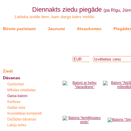
Diennakts ziedu piegāde
(pa Rīgu, Jūrm
Lieliska izvēle tiem, kam dargs katrs mirklis.
Būsim pazīstami
Jaunumi
Atsauksmes
Piegādes
Ziedi
Dāvanas
Gardumiņi
Mīkstas rotaļlietas
Gaisa baloni
Kartiņas
Gultas veļa
Kosmētikas komplekti
Dažādas dāvanas
Latvju lelles