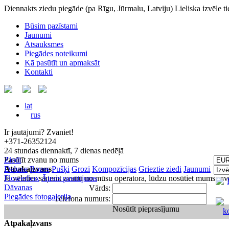
Diennakts ziedu piegāde
(pa Rīgu, Jūrmalu, Latviju)
Lieliska izvēle t
Būsim pazīstami
Jaunumi
Atsauksmes
Piegādes noteikumi
Kā pasūtīt un apmaksāt
Kontakti
lat
rus
Ir jautājumi? Zvaniet!
+371-26352124
24 stundas diennaktī, 7 dienas nedēļā
Pasūtīt zvanu no mums
Ziedi
Atpakaļzvans
Deluxe
Rozes
Pušķi
Grozi
Kompozīcijas
Grieztie ziedi
Jaunumi
Ja vēlaties saņemt zvanu no mūsu operatora, lūdzu nosūtiet mums sav
Flowerbox
Ātrais pasūtījums
Dāvanas
Vārds:
Piegādes fotogalerija
Telefona numurs:
Nosūtīt pieprasījumu
Atpakaļzvans