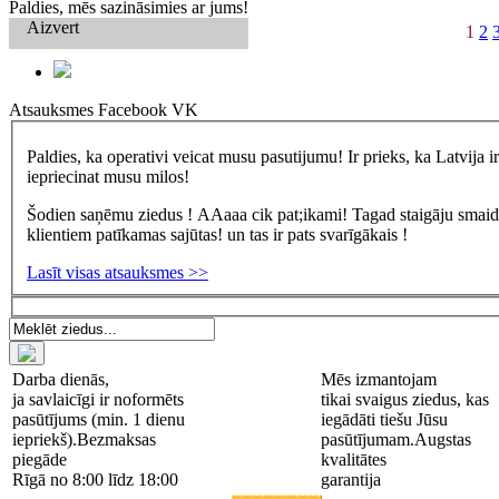
Paldies, mēs sazināsimies ar jums!
Aizvert
1
2
Atsauksmes
Facebook
VK
Paldies, ka operativi veicat musu pasutijumu! Ir prieks, ka Latvija 
iepriecinat musu milos!
Šodien saņēmu ziedus ! AAaaa cik pat;ikami! Tagad staigāju smaidīg
klientiem patīkamas sajūtas! un tas ir pats svarīgākais !
Lasīt visas atsauksmes >>
Darba dienās,
Mēs izmantojam
ja savlaicīgi ir noformēts
tikai svaigus ziedus, kas
pasūtījums (min. 1 dienu
iegādāti tiešu Jūsu
iepriekš).
Bezmaksas
pasūtījumam.
Augstas
piegāde
kvalitātes
Rīgā no 8:00 līdz 18:00
garantija