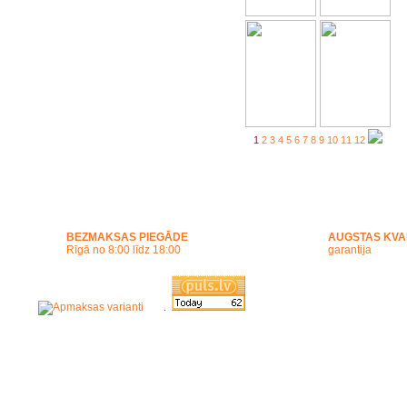
1
2
3
4
5
6
7
8
9
10
11
12
BEZMAKSAS PIEGĀDE
AUGSTAS KVA
Rīgā no 8:00 līdz 18:00
garantija