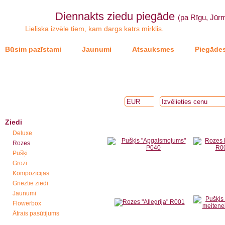
Diennakts ziedu piegāde
(pa Rīgu, Jūrm
Lieliska izvēle tiem, kam dargs katrs mirklis.
Būsim pazīstami
Jaunumi
Atsauksmes
Piegādes
Ziedi
Deluxe
Rozes
Pušķi
Grozi
Kompozīcijas
Grieztie ziedi
Jaunumi
Flowerbox
Ātrais pasūtījums