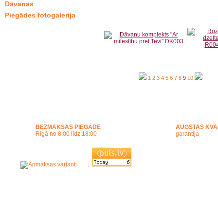
Dāvanas
Piegādes fotogalerija
1
2
3
4
5
6
7
8
9
10
BEZMAKSAS PIEGĀDE
AUGSTAS KVA
Rīgā no 8:00 līdz 18:00
garantija