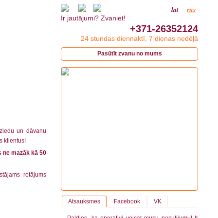
lat
rus
Ir jautājumi? Zvaniet!
+371-26352124
24 stundas diennaktī, 7 dienas nedēļā
Pasūtīt zvanu no mums
 ziedu un dāvanu
s klientus!
s ne mazāk kā 50
stājams rotājums
Atsauksmes
Facebook
VK