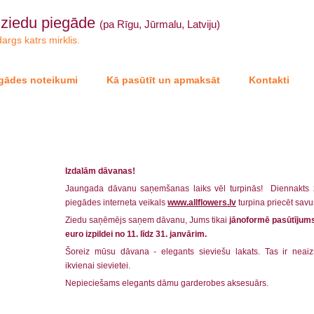
 ziedu piegāde
(pa Rīgu, Jūrmalu, Latviju)
args katrs mirklis.
gādes noteikumi
Kā pasūtīt un apmaksāt
Kontakti
Izdalām dāvanas!
Jaungada dāvanu saņemšanas laiks vēl turpinās! Diennakts
piegādes interneta veikals
www.allflowers.lv
turpina priecēt savu
Ziedu saņēmējs saņem dāvanu, Jums tikai
jānoformē pasūtījum
euro izpildei no 11. līdz 31. janvārim.
Šoreiz mūsu dāvana - elegants sieviešu lakats. Tas ir neaiz
ikvienai sievietei.
Nepieciešams elegants dāmu garderobes aksesuārs.