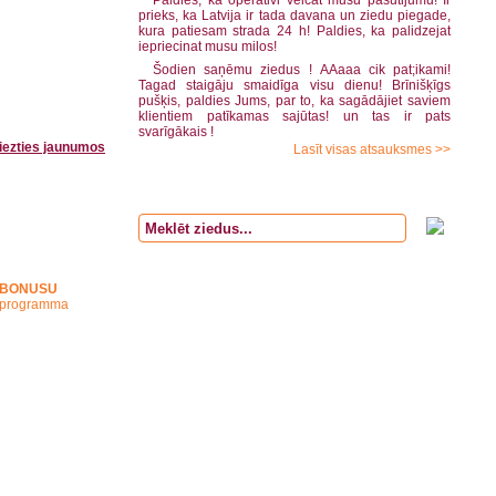
Paldies, ka operativi veicat musu pasutijumu! Ir
prieks, ka Latvija ir tada davana un ziedu piegade,
kura patiesam strada 24 h! Paldies, ka palidzejat
iepriecinat musu milos!
Šodien saņēmu ziedus ! AAaaa cik pat;ikami!
Tagad staigāju smaidīga visu dienu! Brīnišķīgs
pušķis, paldies Jums, par to, ka sagādājiet saviem
klientiem patīkamas sajūtas! un tas ir pats
svarīgākais !
iezties jaunumos
Lasīt visas atsauksmes >>
BONUSU
programma