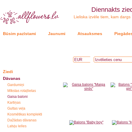
Diennakts zie
Lieliska izvēle tiem, kam dargs k
Būsim pazīstami
Jaunumi
Atsauksmes
Piegādes
Ziedi
Dāvanas
Gardumiņi
Mīkstas rotaļlietas
Gaisa baloni
Kartiņas
Gultas veļa
Kosmētikas komplekti
Dažādas dāvanas
Latvju lelles