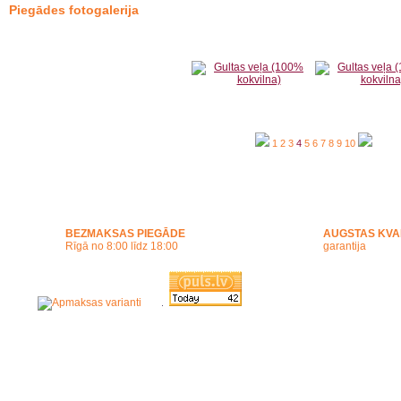
Piegādes fotogalerija
1
2
3
4
5
6
7
8
9
10
BEZMAKSAS PIEGĀDE
AUGSTAS KVA
Rīgā no 8:00 līdz 18:00
garantija