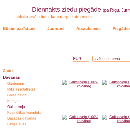
Diennakts ziedu piegāde
(pa Rīgu, Jūrm
Lieliska izvēle tiem, kam dargs katrs mirklis.
Būsim pazīstami
Jaunumi
Atsauksmes
Piegādes
Ziedi
Dāvanas
Gardumiņi
Mīkstas rotaļlietas
Gaisa baloni
Kartiņas
Gultas veļa
Kosmētikas komplekti
Dažādas dāvanas
Latvju lelles