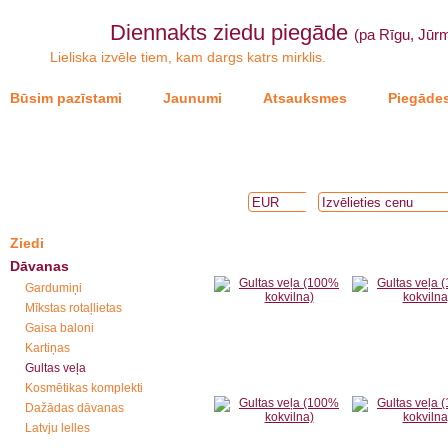
Diennakts ziedu piegāde
(pa Rīgu, Jūrm
Lieliska izvēle tiem, kam dargs katrs mirklis.
Būsim pazīstami
Jaunumi
Atsauksmes
Piegādes
Ziedi
Dāvanas
Gardumiņi
Mīkstas rotaļlietas
Gaisa baloni
Kartiņas
Gultas veļa
Kosmētikas komplekti
Dažādas dāvanas
Latvju lelles