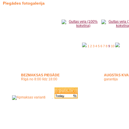
Piegādes fotogalerija
1
2
3
4
5
6
7
8
9
10
BEZMAKSAS PIEGĀDE
AUGSTAS KVA
Rīgā no 8:00 līdz 18:00
garantija