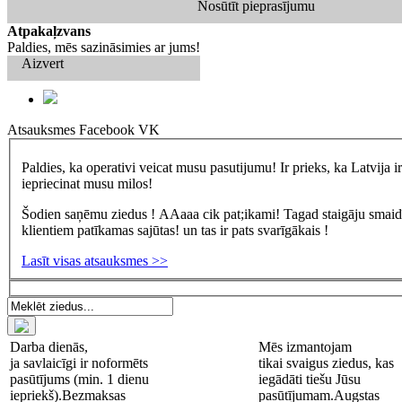
Nosūtīt pieprasījumu
Atpakaļzvans
Paldies, mēs sazināsimies ar jums!
Aizvert
Atsauksmes
Facebook
VK
Paldies, ka operativi veicat musu pasutijumu! Ir prieks, ka Latvija 
iepriecinat musu milos!
Šodien saņēmu ziedus ! AAaaa cik pat;ikami! Tagad staigāju smaidīg
klientiem patīkamas sajūtas! un tas ir pats svarīgākais !
Lasīt visas atsauksmes >>
Darba dienās,
Mēs izmantojam
ja savlaicīgi ir noformēts
tikai svaigus ziedus, kas
pasūtījums (min. 1 dienu
iegādāti tiešu Jūsu
iepriekš).
Bezmaksas
pasūtījumam.
Augstas