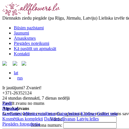
Diennakts ziedu piegāde
(pa Rīgu, Jūrmalu, Latviju)
Lieliska izvēle t
Būsim pazīstami
Jaunumi
Atsauksmes
Piegādes noteikumi
Kā pasūtīt un apmaksāt
Kontakti
lat
rus
Ir jautājumi? Zvaniet!
+371-26352124
24 stundas diennaktī, 7 dienas nedēļā
Pasūtīt zvanu no mums
Ziedi
Atpakaļzvans
Dāvanas
Ja vēlaties saņemt zvanu no mūsu operatora, lūdzu nosūtiet mums sav
Gardumiņi
Mīkstas rotaļlietas
Gaisa baloni
Kartiņas
Gultas veļa
Kosmētikas komplekti
Dažādas dāvanas
Latvju lelles
Vārds:
Piegādes fotogalerija
Telefona numurs: